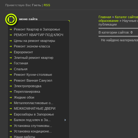
Приветствую Вас
Гость
|
RSS
Главная
»
Каталог сайто
меню сайта
образование
» Научные 
публикации
Ремонт Квартир в Запорожье
В категории сайтов
:
0
РЕМОНТ КВАРТИР ПОД КЛЮЧ
Не найдено материалов
Цены на ремонт квартиры
Ремонт эконом-класса
Евроремонт
Элитный ремонт квартир
Гостиная
Спальня
Ремонт Кухни-столовые
Ремонт Ванная Санузел
Электропроводка
Перепланировка
Жидкие обои
Металлопластиковые о...
МЕЖКОМНАТНЫЕ ДВЕРИ
Еврозаборы в Запорожье
Балкон под ключ в За...
Установка спутниковы...
Установка кондиционе...
Наши работы