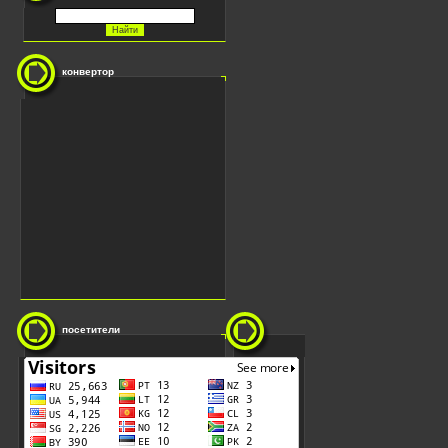
конвертор
посетители