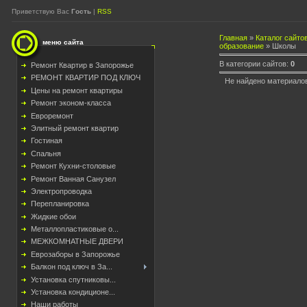
Приветствую Вас
Гость
|
RSS
Главная
»
Каталог сайто
меню сайта
образование
» Школы
В категории сайтов
:
0
Ремонт Квартир в Запорожье
РЕМОНТ КВАРТИР ПОД КЛЮЧ
Не найдено материалов
Цены на ремонт квартиры
Ремонт эконом-класса
Евроремонт
Элитный ремонт квартир
Гостиная
Спальня
Ремонт Кухни-столовые
Ремонт Ванная Санузел
Электропроводка
Перепланировка
Жидкие обои
Металлопластиковые о...
МЕЖКОМНАТНЫЕ ДВЕРИ
Еврозаборы в Запорожье
Балкон под ключ в За...
Установка спутниковы...
Установка кондиционе...
Наши работы