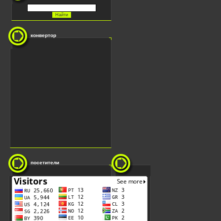
конвертор
посетители