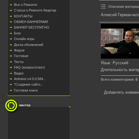
Все о Ремонте
Описание материа
Статьи о Ремонте Квартир
Алексей Герман-мла
КОНТАКТЫ
ОБМЕН БАННЕРАМИ
БАННЕР БЕСПЛАТНО
Блог
Онлайн игры
Доска объявлений
Форум
Гостевая
Тесты
Язык
: Русский
FAQ (вопрос/ответ)
Длительность мате
Видео
Artisteer.v4.0.0.584...
Всего комментариев
:
0
"Создание сайто...
Гостевая книга
Добавлять коммен
мастер