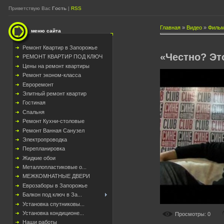
Приветствую Вас
Гость
|
RSS
Главная
»
Видео
»
Фильм
меню сайта
Ремонт Квартир в Запорожье
«Честно? Это
РЕМОНТ КВАРТИР ПОД КЛЮЧ
Цены на ремонт квартиры
Ремонт эконом-класса
Евроремонт
Элитный ремонт квартир
Гостиная
Спальня
Ремонт Кухни-столовые
Ремонт Ванная Санузел
Электропроводка
Перепланировка
Жидкие обои
Металлопластиковые о...
МЕЖКОМНАТНЫЕ ДВЕРИ
Еврозаборы в Запорожье
Балкон под ключ в За...
Установка спутниковы...
Установка кондиционе...
Просмотры
: 0
Наши работы