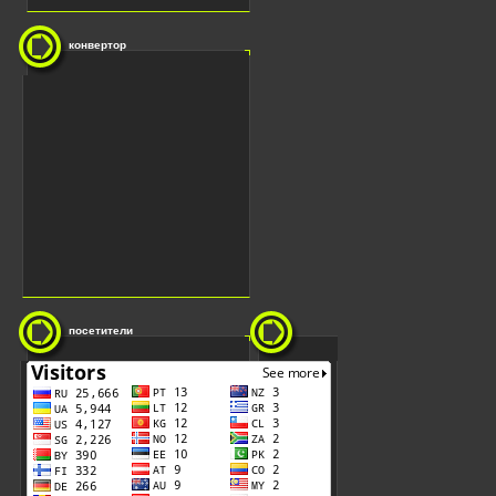
конвертор
посетители