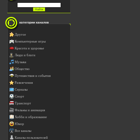
категории каналов
Другое
Компьютерные игры
Красота и здоровье
Люди и блоги
Музыка
Общество
Путешествия и события
Развлечения
Сериалы
Спорт
Транспорт
Фильмы и анимация
Хобби и образование
Юмор
Все каналы
Каналы пользователей