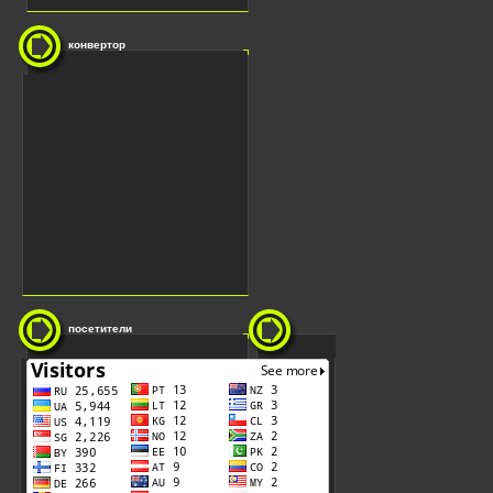
конвертор
посетители