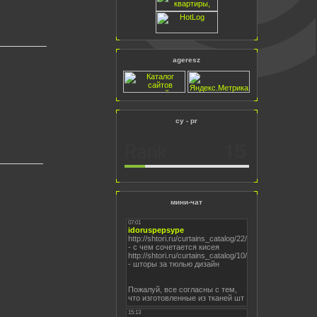
ageresz
cy - pr
мини-чат