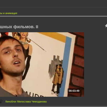
ы и анимация
ашных фильмов. II
00:03:49
Киноблог Милослава Чемоданова