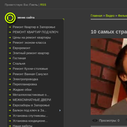
Приветствую Вас
Гость
|
RSS
Главная
»
Видео
»
Фильм
меню сайта
Ремонт Квартир в Запорожье
10 самых стр
РЕМОНТ КВАРТИР ПОД КЛЮЧ
Цены на ремонт квартиры
Ремонт эконом-класса
Евроремонт
Элитный ремонт квартир
Гостиная
Спальня
Ремонт Кухни-столовые
Ремонт Ванная Санузел
Электропроводка
Перепланировка
Жидкие обои
Металлопластиковые о...
МЕЖКОМНАТНЫЕ ДВЕРИ
Еврозаборы в Запорожье
Балкон под ключ в За...
Установка спутниковы...
Просмотры
: 0
Установка кондиционе...
Наши работы