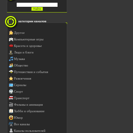
категории каналов
Другое
Компьютерные игры
Красота и здоровье
Люди и блоги
Музыка
Общество
Путешествия и события
Развлечения
Сериалы
Спорт
Транспорт
Фильмы и анимация
Хобби и образование
Юмор
Все каналы
Каналы пользователей