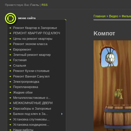
Приветствую Вас
Гость
|
RSS
Главная
»
Видео
»
Фильм
меню сайта
Ремонт Квартир в Запорожье
Kомпот
РЕМОНТ КВАРТИР ПОД КЛЮЧ
Цены на ремонт квартиры
Ремонт эконом-класса
Евроремонт
Элитный ремонт квартир
Гостиная
Спальня
Ремонт Кухни-столовые
Ремонт Ванная Санузел
Электропроводка
Перепланировка
Жидкие обои
Металлопластиковые о...
МЕЖКОМНАТНЫЕ ДВЕРИ
Еврозаборы в Запорожье
Балкон под ключ в За...
Установка спутниковы...
Установка кондиционе...
Наши работы