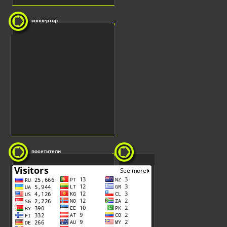
конвертор
посетители