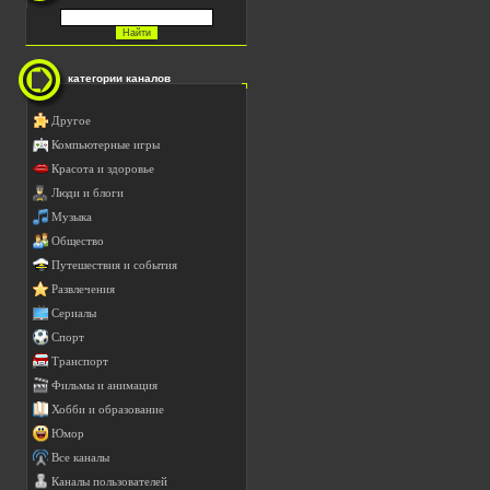
категории каналов
Другое
Компьютерные игры
Красота и здоровье
Люди и блоги
Музыка
Общество
Путешествия и события
Развлечения
Сериалы
Спорт
Транспорт
Фильмы и анимация
Хобби и образование
Юмор
Все каналы
Каналы пользователей