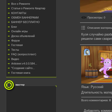
Все о Ремонте
Статьи о Ремонте Квартир
КОНТАКТЫ
Просмотры
: 0
ОБМЕН БАННЕРАМИ
БАННЕР БЕСПЛАТНО
Блог
Описание материа
Онлайн игры
Кузя случайно разб
Доска объявлений
решили сами сварит
Форум
Гостевая
Тесты
FAQ (вопрос/ответ)
Видео
Artisteer.v4.0.0.584...
"Создание сайто...
Гостевая книга
мастер
Язык
: Русский
Длительность мате
Всего комментариев
:
0
Добавлять коммен