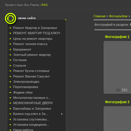
Приветствую Вас
Гость
|
RSS
Главная
»
Фотоальбом
»
меню сайта
Фотографий в разделе
:
Ремонт Квартир в Запорожье
РЕМОНТ КВАРТИР ПОД КЛЮЧ
Фотография 1
Цены на ремонт квартиры
Ремонт эконом-класса
Евроремонт
Элитный ремонт квартир
Гостиная
06.
Спальня
Ремонт Кухни-столовые
Ремонт Ванная Санузел
Электропроводка
Перепланировка
391
Жидкие обои
Металлопластиковые о...
Фотография 3
МЕЖКОМНАТНЫЕ ДВЕРИ
Еврозаборы в Запорожье
Балкон под ключ в За...
Установка спутниковы...
Установка кондиционе...
13.
Наши работы