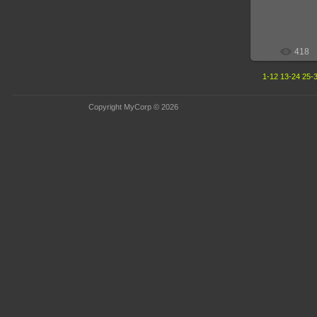
418
1-12
13-24
25-
Copyright MyCorp © 2026