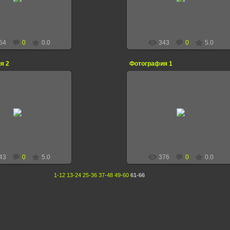
ageresz
ageresz
54
0
0.0
343
0
5.0
я 2
Фотография 1
12.09.2012
12.09.2012
ageresz
ageresz
43
0
5.0
376
0
0.0
1-12
13-24
25-36
37-48
49-60
61-66