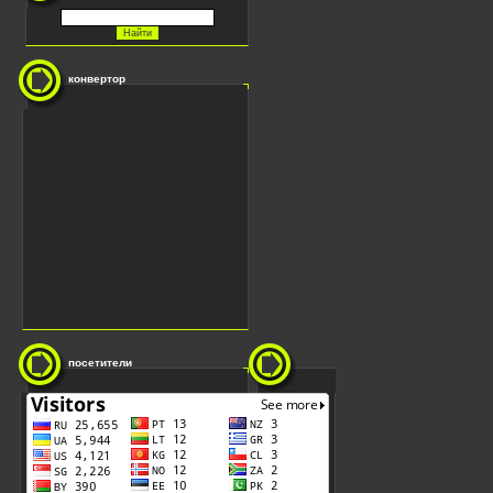
конвертор
посетители