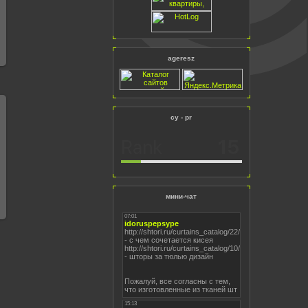
ageresz
cy - pr
мини-чат