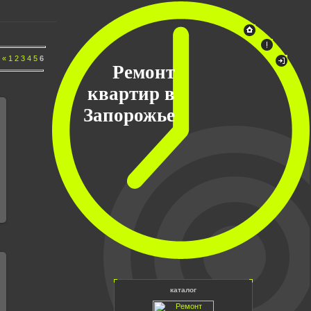
:
«
1
2
3
4
5
6
Ремонт
квартир в
Запорожье
каталог