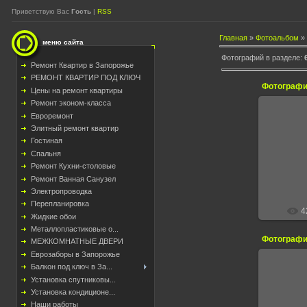
Приветствую Вас
Гость
|
RSS
Главная
»
Фотоальбом
»
меню сайта
Фотографий в разделе
:
Ремонт Квартир в Запорожье
РЕМОНТ КВАРТИР ПОД КЛЮЧ
Фотографи
Цены на ремонт квартиры
Ремонт эконом-класса
Евроремонт
Элитный ремонт квартир
Гостиная
Спальня
Ремонт Кухни-столовые
Ремонт Ванная Санузел
Электропроводка
Перепланировка
4
Жидкие обои
Металлопластиковые о...
Фотографи
МЕЖКОМНАТНЫЕ ДВЕРИ
Еврозаборы в Запорожье
Балкон под ключ в За...
Установка спутниковы...
Установка кондиционе...
Наши работы