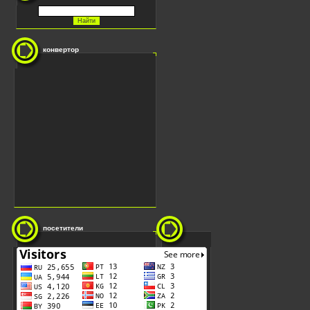
конвертор
посетители